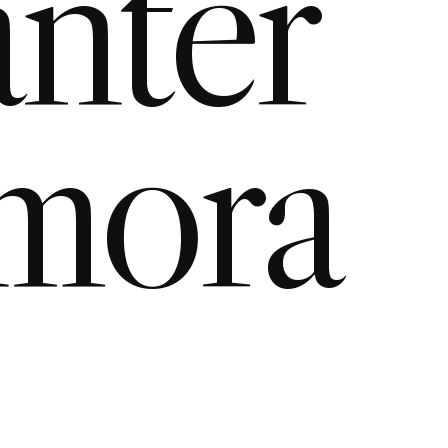
nter
mora