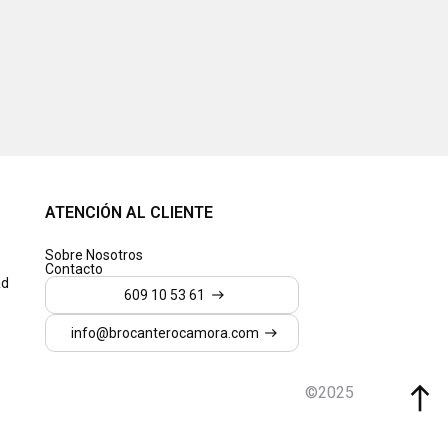
ATENCIÓN AL CLIENTE
Sobre Nosotros
Contacto
ad
609 10 53 61
609 10 53 61
info@brocanterocamora.com
info@brocanterocamora.com
©2025