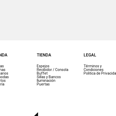
ENDA
TIENDA
LEGAL
as
Espejos
Términos y
inas
Recibidor / Consola
Condiciones
arios
Buffet
Politica de Privacid
odas
Sillas y Bancos
etos
Iluminación
ría
Puertas