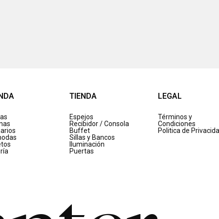
ENDA
TIENDA
LEGAL
as
Espejos
Términos y
inas
Recibidor / Consola
Condiciones
arios
Buffet
Politica de Privacid
odas
Sillas y Bancos
etos
Iluminación
ría
Puertas