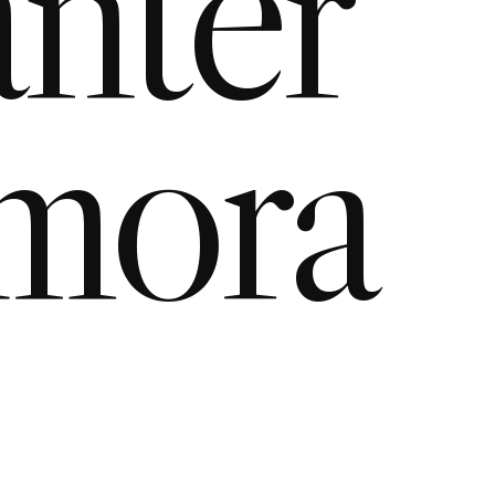
nter
mora