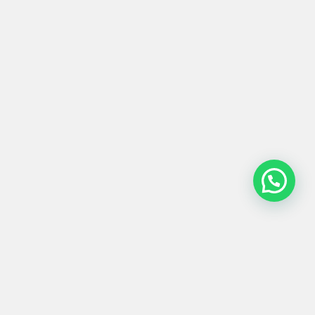
ESPEJO GRANDE
#0005
500,00
€