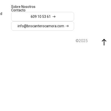
Sobre Nosotros
Contacto
ad
609 10 53 61
609 10 53 61
info@brocanterocamora.com
info@brocanterocamora.com
©2025