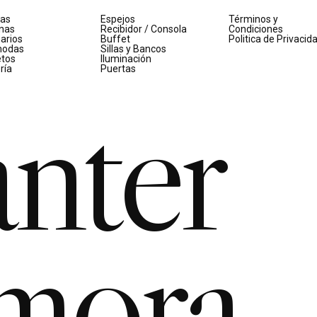
as
Espejos
Términos y
inas
Recibidor / Consola
Condiciones
arios
Buffet
Politica de Privacid
odas
Sillas y Bancos
etos
Iluminación
ría
Puertas
nter
mora